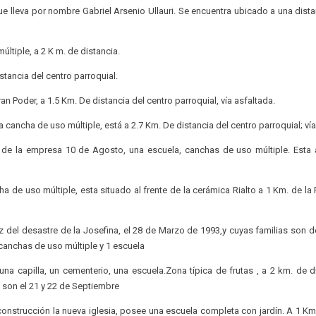
ue lleva por nombre Gabriel Arsenio Ullauri. Se encuentra ubicado a una dist
ltiple, a 2 K m. de distancia.
stancia del centro parroquial.
n Poder, a 1.5 Km. De distancia del centro parroquial, vía asfaltada.
 cancha de uso múltiple, está a 2.7 Km. De distancia del centro parroquial; vía
 de la empresa 10 de Agosto, una escuela, canchas de uso múltiple. Esta
a de uso múltiple, esta situado al frente de la cerámica Rialto a 1 Km. de l
z del desastre de la Josefina, el 28 de Marzo de 1993,y cuyas familias son d
canchas de uso múltiple y 1 escuela
una capilla, un cementerio, una escuela.Zona típica de frutas , a 2 km. de d
 son el 21 y 22 de Septiembre
construcción la nueva iglesia, posee una escuela completa con jardín. A 1 Km