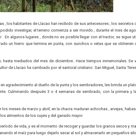
as , los habitantes de Llacao han recibido de sus antecesores ; los secretos 
podido investigar, el terreno comienza a ser movido , durante el mes de ago
r . En algunos lugares , donde no es posible llegar con el tractor, se sigue ut
rrado un hierro que termina en punta, con sunchos o vetas que se obtienen
 hasta mediados del mes de diciembre.. Hace tiempos inmemoriales. Se v
cultor de Llacao ha cambiado por el santoral cristiano: San Miguel, Santa Teres
en agradecimiento al dueño de la yunta y los sembradores, les brinda un plat
iente. Culminando después 3 o 4 semanas de sembrado, con la primera y 
 los meses de marzo y abril, en la chacra maduran achochas , arvejas, habas 
a los alimentos de los cuyes y del ganado mayor.
u período de vida, y es el momento de recoger y guardar los granos secos y m
nando el maíz para luego dejarlo secar al sol y almacenarlo en pequeños silo