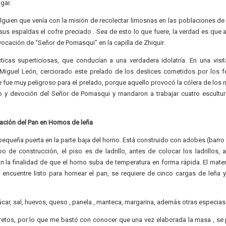
gar.
lguien que venía con la misión de recolectar limosnas en las poblaciones de
 sus espaldas el cofre preciado . Sea de esto lo que fuere, la verdad es que
dvocación de “Señor de Pomasqui” en la capilla de Zhiquir.
icas superticiosas, que conducían a una verdadera idolatría. En una visit
Miguel León, cerciorado este prelado de los deslices cometidos por los fe
 fue muy peligroso para el prelado, porque aquello provocó la cólera de los
lto y devoción del Señor de Pomasqui y mandaron a trabajar cuatro escultu
ación del Pan en Hornos de leña
pequeña puerta en la parte baja del horno. Está construido con adobes (barro 
o de construcción, el piso es de ladrillo, antes de colocar los ladrillos, 
 la finalidad de que el horno suba de temperatura en forma rápida. El mater
 encuentre listo para hornear el pan, se requiere de cinco cargas de leña 
zúcar, sal, huevos, queso , panela , manteca, margarina, además otras especias
ecretos, por lo que me bastó con conocer que una vez elaborada la masa , se