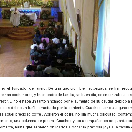
mo el fundador del anejo. De una tradición bien autorizada se han reco
anas costumbres, y buen padre de familia, un buen día, se encontraba a las o
tir. El río estaba un tanto hinchado por el aumento de su caudal, debido a l
las del río un baúl , arrastrado por la corriente; Guashco llamó a algunos 
s aquel precioso cofre . Abrieron el cofre, no sin mucha dificultad, contem
lemento, una columna de piedra. Guashco y los acompañantes se guardaron 
omarca, hasta que se vieron obligados a donar la preciosa joya a la capilla d