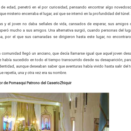
s de edad, penetró en el por curiosidad, pensando encontrar algo novedos
que misterio encerraba el lugar, así que se internó en la profundidad del túnel.
ías y el joven no daba señales de vida, cansados de esperar, sus amigos 
peró mucho a sus amigos. Una alternativa surgió, cuando personas del luga
sa, por el que sus camaradas se dirigieron hasta este lugar, no encontrar
a comunidad llegó un anciano, que decía llamarse igual que aquel joven des
ue había sucedido en todo el tiempo transcurrido desde su desaparición, par
entidad, aunque deseaban saber que aventuras había vivido hasta salir del
ue repetía, una y otra vez era su nombre.
r de Pomasqui Patrono del CaserioZhiquir