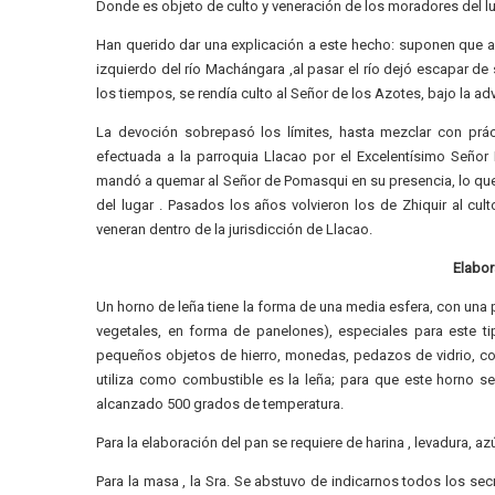
Donde es objeto de culto y veneración de los moradores del lu
Han querido dar una explicación a este hecho: suponen que a
izquierdo del río Machángara ,al pasar el río dejó escapar de
los tiempos, se rendía culto al Señor de los Azotes, bajo la a
La devoción sobrepasó los límites, hasta mezclar con práct
efectuada a la parroquia Llacao por el Excelentísimo Señor 
mandó a quemar al Señor de Pomasqui en su presencia, lo que
del lugar . Pasados los años volvieron los de Zhiquir al cu
veneran dentro de la jurisdicción de Llacao.
Elabor
Un horno de leña tiene la forma de una media esfera, con una 
vegetales, en forma de panelones), especiales para este tip
pequeños objetos de hierro, monedas, pedazos de vidrio, con
utiliza como combustible es la leña; para que este horno se
alcanzado 500 grados de temperatura.
Para la elaboración del pan se requiere de harina , levadura, a
Para la masa , la Sra. Se abstuvo de indicarnos todos los s