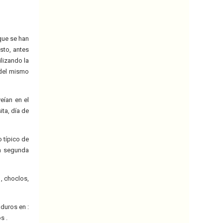
que se han
sto, antes
ilizando la
 del mismo
eían en el
ita, día de
o típico de
la segunda
, choclos,
aduros en :
s .