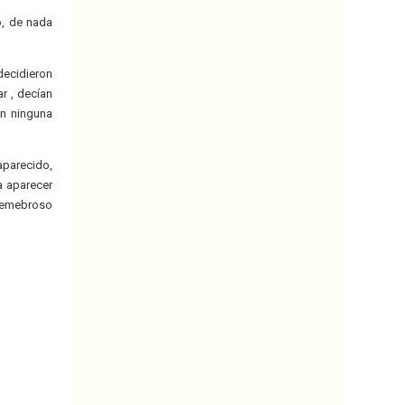
o, de nada
decidieron
r , decían
on ninguna
aparecido,
a aparecer
 temebroso