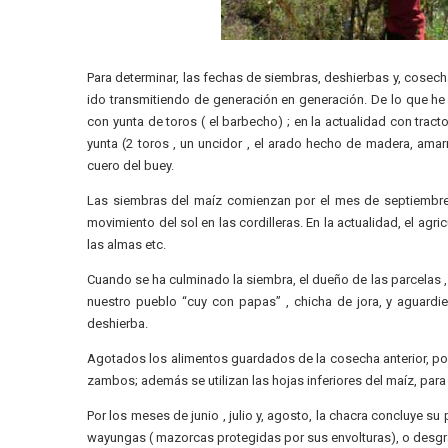
Para determinar, las fechas de siembras, deshierbas y, cosech
ido transmitiendo de generación en generación. De lo que he 
con yunta de toros ( el barbecho) ; en la actualidad con tracto
yunta (2 toros , un uncidor , el arado hecho de madera, ama
cuero del buey.
Las siembras del maíz comienzan por el mes de septiembre;
movimiento del sol en las cordilleras. En la actualidad, el agri
las almas etc.
Cuando se ha culminado la siembra, el dueño de las parcelas , 
nuestro pueblo “cuy con papas” , chicha de jora, y aguard
deshierba.
Agotados los alimentos guardados de la cosecha anterior, por
zambos; además se utilizan las hojas inferiores del maíz, par
Por los meses de junio , julio y, agosto, la chacra concluye s
wayungas ( mazorcas protegidas por sus envolturas), o desgra