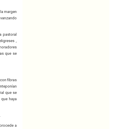
 la margen
 avanzando
a pastoral
ligreses ,
 moradores
ras que se
con fibras
anteponían
ial que se
y que haya
.
 procede a