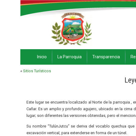
Inicio
La Parroquia
Transparencia
Re
«
Sitios Turísticos
Ley
Este lugar se encuentra localizado al Norte de la parroquia , en
Cañar. Es un amplio y profundo agujero, ubicado en la cima de
lugar; son diferentes las versiones obtenidas, pero el menci
Su nombre “TulúnJutcu” se deriva del vocablo quechua que 
excavación vertical, para extenderse en forma de un túnel.