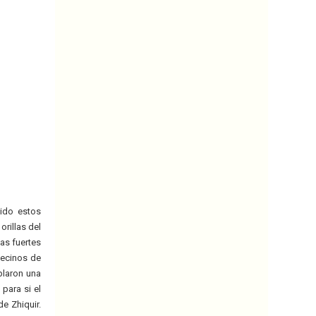
gido estos
rillas del
as fuertes
vecinos de
plaron una
para si el
e Zhiquir.