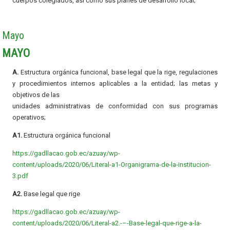
cuerpos colegiados, así como sus planes de desarrollo local;
Mayo
MAYO
A.
Estructura orgánica funcional, base legal que la rige, regulaciones
y procedimientos internos aplicables a la entidad; las metas y
objetivos de las
unidades administrativas de conformidad con sus programas
operativos;
A1.
Estructura orgánica funcional
https://gadllacao.gob.ec/azuay/wp-
content/uploads/2020/06/Literal-a1-Organigrama-de-la-institucion-
3.pdf
A2.
Base legal que rige
https://gadllacao.gob.ec/azuay/wp-
content/uploads/2020/06/Literal-a2.-–-Base-legal-que-rige-a-la-