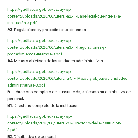
https://gadllacao.gob.ec/azuay/wp-
content/uploads/2020/06/Literal-a2.-–-Base-legal-que-rige-a-la-
institución-3.pdf
A3.
Regulaciones y procedimientos internos
https://gadllacao.gob.ec/azuay/wp-
content/uploads/2020/06/Literal-a3.-–-Regulaciones-y-
procedimientos-internos-3.pdf
A4.
Metas y objetivos de las unidades administrativas
https://gadllacao.gob.ec/azuay/wp-
content/uploads/2020/06/Literal-a4.-–-Metas-y-objetivos-unidades-
administrativas-3.pdf
B.
El directorio completo de la institución, así como su distributivo de
personal;
B1.
Directorio completo de la institución
https://gadllacao.gob.ec/azuay/wp-
content/uploads/2020/06/Literal-b1-Directorio-de-la-institucion-
3.pdf
B2.
Distributivo de personal