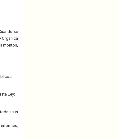
 Cuando se
ey Orgánica
los montos,
úblicos;
esta Ley;
n todas sus
 informes,