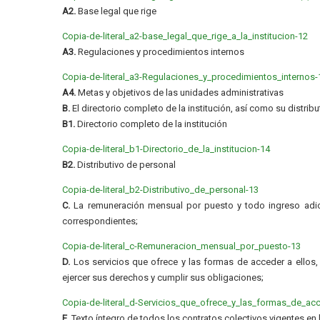
A2.
Base legal que rige
Copia-de-literal_a2-base_legal_que_rige_a_la_institucion-12
A3.
Regulaciones y procedimientos internos
Copia-de-literal_a3-Regulaciones_y_procedimientos_internos-
A4.
Metas y objetivos de las unidades administrativas
B.
El directorio completo de la institución, así como su distribu
B1.
Directorio completo de la institución
Copia-de-literal_b1-Directorio_de_la_institucion-14
B2.
Distributivo de personal
Copia-de-literal_b2-Distributivo_de_personal-13
C.
La remuneración mensual por puesto y todo ingreso adici
correspondientes;
Copia-de-literal_c-Remuneracion_mensual_por_puesto-13
D.
Los servicios que ofrece y las formas de acceder a ellos,
ejercer sus derechos y cumplir sus obligaciones;
Copia-de-literal_d-Servicios_que_ofrece_y_las_formas_de_ac
E.
Texto íntegro de todos los contratos colectivos vigentes en 