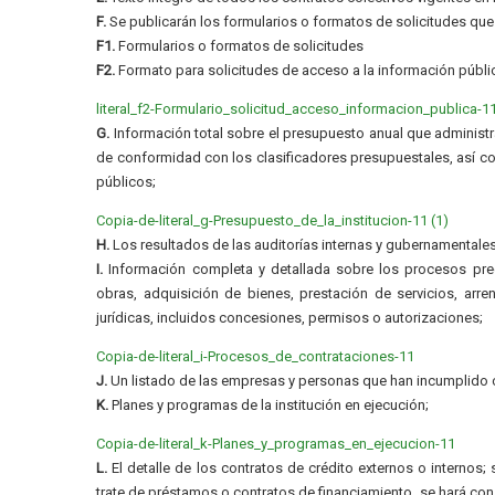
F.
Se publicarán los formularios o formatos de solicitudes que
F1.
Formularios o formatos de solicitudes
F2.
Formato para solicitudes de acceso a la información públi
literal_f2-Formulario_solicitud_acceso_informacion_publica-1
G.
Información total sobre el presupuesto anual que administra
de conformidad con los clasificadores presupuestales, así co
públicos;
Copia-de-literal_g-Presupuesto_de_la_institucion-11 (1)
H.
Los resultados de las auditorías internas y gubernamentales 
I.
Información completa y detallada sobre los procesos preco
obras, adquisición de bienes, prestación de servicios, arre
jurídicas, incluidos concesiones, permisos o autorizaciones;
Copia-de-literal_i-Procesos_de_contrataciones-11
J.
Un listado de las empresas y personas que han incumplido c
K.
Planes y programas de la institución en ejecución;
Copia-de-literal_k-Planes_y_programas_en_ejecucion-11
L.
El detalle de los contratos de crédito externos o internos
trate de préstamos o contratos de financiamiento, se hará cons