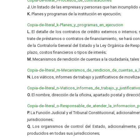
Copia-de-literal_i-Procesos_de_contrataciones
J.
Un listado de las empresas y personas que han incumplido c
K.
Planes y programas de la institución en ejecución;
Copia-de-literal_k-Planes_y_programas_en_ejecucion
L.
El detalle de los contratos de crédito externos o internos
trate de préstamos o contratos de financiamiento, se hará cons
de la Contraloría General del Estado y la Ley Orgánica de Resp
plazo, costos financieros o tipos de interés;
M.
Mecanismos de rendición de cuentas a la ciudadanía, tale
Copia-de-literal_m-Mecanismos_de_rendicion_de_cuentas_a_
N.
Los viáticos, informes de trabajo y justificativos de moviliz
Copia-de-literal_n-Viaticos_informes_de_trabajo_y_justificativ
O.
El nombre, dirección de la oficina, apartado postal y direcci
Copia-de-literal_o-Responsable_de_atender_la_informacion_pu
P.
La Función Judicial y el Tribunal Constitucional, adicionalme
jurisdicciones;
Q.
Los organismos de control del Estado, adicionalmente, pu
producidos en todas sus jurisdicciones;