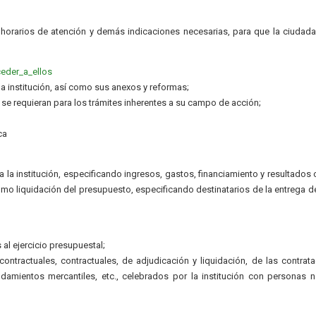
 horarios de atención y demás indicaciones necesarias, para que la ciudad
ceder_a_ellos
la institución, así como sus anexos y reformas;
 se requieran para los trámites inherentes a su campo de acción;
ca
1
 la institución, especificando ingresos, gastos, financiamiento y resultados 
mo liquidación del presupuesto, especificando destinatarios de la entrega d
al ejercicio presupuestal;
ntractuales, contractuales, de adjudicación y liquidación, de las contrat
ndamientos mercantiles, etc., celebrados por la institución con personas n