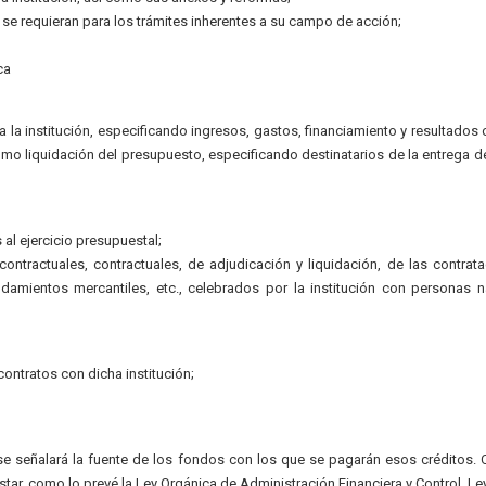
 se requieran para los trámites inherentes a su campo de acción;
ca
1
 la institución, especificando ingresos, gastos, financiamiento y resultados 
mo liquidación del presupuesto, especificando destinatarios de la entrega d
al ejercicio presupuestal;
ntractuales, contractuales, de adjudicación y liquidación, de las contrat
ndamientos mercantiles, etc., celebrados por la institución con personas n
ontratos con dicha institución;
; se señalará la fuente de los fondos con los que se pagarán esos créditos.
tar, como lo prevé la Ley Orgánica de Administración Financiera y Control, L