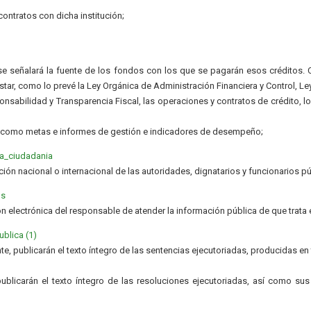
ontratos con dicha institución;
; se señalará la fuente de los fondos con los que se pagarán esos créditos.
tar, como lo prevé la Ley Orgánica de Administración Financiera y Control, L
onsabilidad y Transparencia Fiscal, las operaciones y contratos de crédito, 
s como metas e informes de gestión e indicadores de desempeño;
la_ciudadania
ación nacional o internacional de las autoridades, dignatarios y funcionarios p
os
ón electrónica del responsable de atender la información pública de que trata 
blica (1)
nte, publicarán el texto íntegro de las sentencias ejecutoriadas, producidas e
blicarán el texto íntegro de las resoluciones ejecutoriadas, así como sus