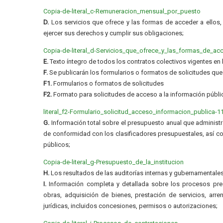
Copia-de-literal_c-Remuneracion_mensual_por_puesto
D.
Los servicios que ofrece y las formas de acceder a ellos,
ejercer sus derechos y cumplir sus obligaciones;
Copia-de-literal_d-Servicios_que_ofrece_y_las_formas_de_ac
E.
Texto íntegro de todos los contratos colectivos vigentes en 
F.
Se publicarán los formularios o formatos de solicitudes que
F1.
Formularios o formatos de solicitudes
F2.
Formato para solicitudes de acceso a la información públi
literal_f2-Formulario_solicitud_acceso_informacion_publica-1
G.
Información total sobre el presupuesto anual que administra
de conformidad con los clasificadores presupuestales, así co
públicos;
Copia-de-literal_g-Presupuesto_de_la_institucion
H.
Los resultados de las auditorías internas y gubernamentales 
I.
Información completa y detallada sobre los procesos preco
obras, adquisición de bienes, prestación de servicios, arre
jurídicas, incluidos concesiones, permisos o autorizaciones;