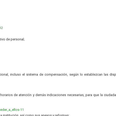
12
tivo de personal;
onal, incluso el sistema de compensación, según lo establezcan las dis
 horarios de atención y demás indicaciones necesarias, para que la ciudad
ceder_a_ellos-11
la institución, así como sus anexos y reformas;