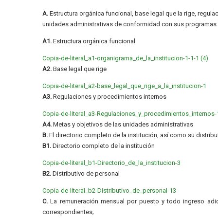
A.
Estructura orgánica funcional, base legal que la rige, regula
unidades administrativas de conformidad con sus programas 
A1.
Estructura orgánica funcional
Copia-de-literal_a1-organigrama_de_la_institucion-1-1-1 (4)
A2.
Base legal que rige
Copia-de-literal_a2-base_legal_que_rige_a_la_institucion-1
A3.
Regulaciones y procedimientos internos
Copia-de-literal_a3-Regulaciones_y_procedimientos_internos-
A4.
Metas y objetivos de las unidades administrativas
B.
El directorio completo de la institución, así como su distribu
B1.
Directorio completo de la institución
Copia-de-literal_b1-Directorio_de_la_institucion-3
B2.
Distributivo de personal
Copia-de-literal_b2-Distributivo_de_personal-13
C.
La remuneración mensual por puesto y todo ingreso adici
correspondientes;