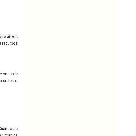
operativos
e recursos
aciones de
aturales o
 Cuando se
ey Orgánica