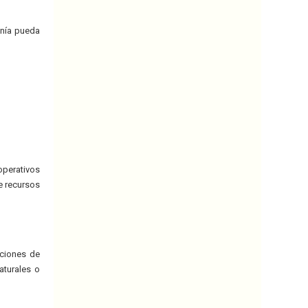
anía pueda
operativos
e recursos
aciones de
aturales o