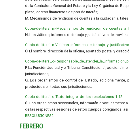
de la Contraloría General del Estado y la Ley Orgánica de Resp
plazo, costos financieros o tipos de interés;
M.
Mecanismos de rendición de cuentas a la ciudadanía, tale
Copia-de-literal_m-Mecanismos_de_rendicion_de_cuentas_a_l
N.
Los viáticos, informes de trabajo y justificativos de moviliz
Copia-de-literal_n-Viaticos_informes_de_trabajo_y_justificativ
O.
El nombre, dirección de la oficina, apartado postal y direcci
Copia-de-literal_o-Responsable_de_atender_la_informacion_p
P.
La Función Judicial y el Tribunal Constitucional, adicionalme
jurisdicciones;
Q.
Los organismos de control del Estado, adicionalmente, pu
producidos en todas sus jurisdicciones;
Copia-de-literal_q-Texto_integro_de_las_resoluciones-1-12
S.
Los organismos seccionales, informarán oportunamente a la
de las respectivas sesiones de estos cuerpos colegiados, así
RESOLUCIONES2
FEBRERO