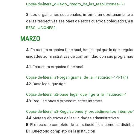
Copia-de-literal_q-Texto_integro_de_las_resoluciones-1-1
S.
Los organismos seccionales, informarán oportunamente a la
de las respectivas sesiones de estos cuerpos colegiados, así
RESOLUCIONES2
MARZO
A.
Estructura orgánica funcional, base legal que la rige, regula
unidades administrativas de conformidad con sus programas 
A1.
Estructura orgánica funcional
Copia-de-literal_a1-organigrama_de_la_institucion-1-1-1 (4)
A2.
Base legal que rige
Copia-de-literal_a2-base_legal_que_rige_a_la_institucion-1
A3.
Regulaciones y procedimientos internos
Copia-de-literal_a3-Regulaciones_y_procedimientos_internos-
A4.
Metas y objetivos de las unidades administrativas
B.
El directorio completo de la institución, así como su distribu
B1.
Directorio completo de la institución