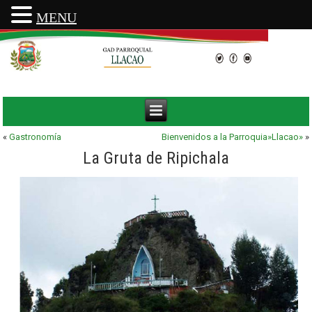
MENU
«
Gastronomía
Bienvenidos a la Parroquia»Llacao»
»
La Gruta de Ripichala