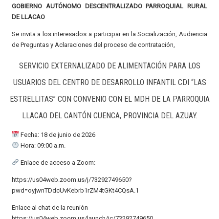
GOBIERNO AUTÓNOMO DESCENTRALIZADO PARROQUIAL RURAL
DE LLACAO
Se invita a los interesados a participar en la Socialización, Audiencia
de Preguntas y Aclaraciones del proceso de contratación,
SERVICIO EXTERNALIZADO DE ALIMENTACIÓN PARA LOS
USUARIOS DEL CENTRO DE DESARROLLO INFANTIL CDI “LAS
ESTRELLITAS” CON CONVENIO CON EL MDH DE LA PARROQUIA
LLACAO DEL CANTÓN CUENCA, PROVINCIA DEL AZUAY.
Fecha: 18 de junio de 2026
Hora: 09:00 a.m.
Enlace de acceso a Zoom:
https://us04web.zoom.us/j/73292749650?
pwd=oyjwnTDdcUvKebrb1rZM4tGKt4CQsA.1
Enlace al chat de la reunión
https://us04web.zoom.us/launch/jc/73292749650